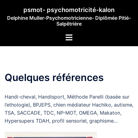
Aller
psmot- psychomotricité-kalon
au
Delphine Muller-Psychomotricienne- Diplômée Pitié-
contenu
Salpêtrière
Ouvrir/fermer
le
menu
Quelques références
Handi-cheval, Handisport, Méthode Parelli (basée sur
l’ethologie), BPJEPS, chien médiateur Hachiko, autisme,
TSA, SACCADE, TDC, NP-MOT, OMEGA, Makaton,
Hypersupers TDAH, profil sensoriel, graphisme…